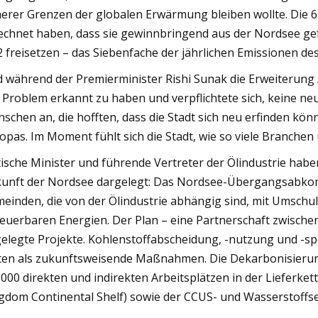
herer Grenzen der globalen Erwärmung bleiben wollte. Die 6
echnet haben, dass sie gewinnbringend aus der Nordsee ge
 freisetzen – das Siebenfache der jährlichen Emissionen des
 während der Premierminister Rishi Sunak die Erweiterung
 Problem erkannt zu haben und verpflichtete sich, keine neu
schen an, die hofften, dass die Stadt sich neu erfinden könn
opas. Im Moment fühlt sich die Stadt, wie so viele Branche
tische Minister und führende Vertreter der Ölindustrie haben
unft der Nordsee dargelegt: Das Nordsee-Übergangsabko
einden, die von der Ölindustrie abhängig sind, mit Umschu
euerbaren Energien. Der Plan – eine Partnerschaft zwischen
elegte Projekte. Kohlenstoffabscheidung, -nutzung und -s
ten als zukunftsweisende Maßnahmen. Die Dekarbonisierun
.000 direkten und indirekten Arbeitsplätzen in der Lieferk
gdom Continental Shelf) sowie der CCUS- und Wasserstoffs