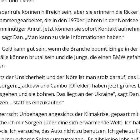
en und Tiefen.“
eoanrufe können hilfreich sein, aber sie erinnern die Ricke
ammengearbeitet, die in den 1970er-Jahren in der Nordsee 
nminütiger Anruf. Jetzt können sie sofort Kontakt aufnehmen
“, sagt Dan. „Man kann zu viele Informationen haben.“
 Geld kann gut sein, wenn die Branche boomt. Einige in der 
älle können brutal sein und die Jungs, die einen BMW gefah
en.
tz der Unsicherheit und der Nöte ist man stolz darauf, das 
sorgen. „Jackdaw und Cambo [Ölfelder] haben jetzt grünes L
sgehen und sie bohren. Das liegt an der Ukraine“, sagt Dan
zen – statt es einzukaufen.“
herrscht Unbehagen angesichts der Klimakrise, gepaart mit 
he ich mir Sorgen [über eine sich erwärmende Welt]. Ich hab
ycle. Ich versuche, das Auto nicht zu benutzen. Ich gehe zu 
 erneuerbaren Sektor umzusteigen. „Es gibt keine Jobs auf