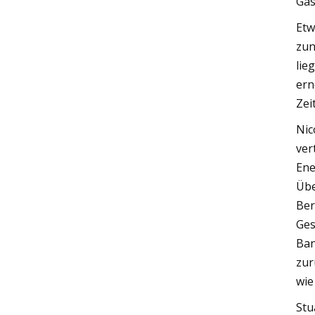
Gas
Etw
zun
lie
ern
Zei
Nic
ver
Ene
Übe
Ber
Ges
Ban
zur
wie
Stu