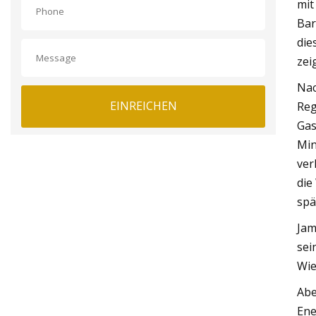
mit
Bar
die
zei
Nac
EINREICHEN
Reg
Gas
Min
ver
die
spä
Jam
sei
Wie
Abe
Ene