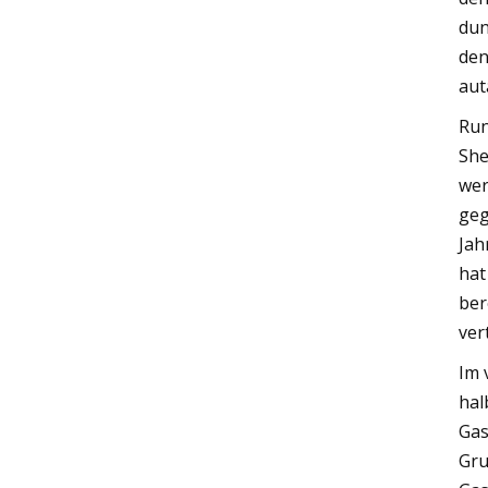
dun
den
aut
Run
She
wer
geg
Jah
hat
ber
ver
Im 
hal
Gas
Gru