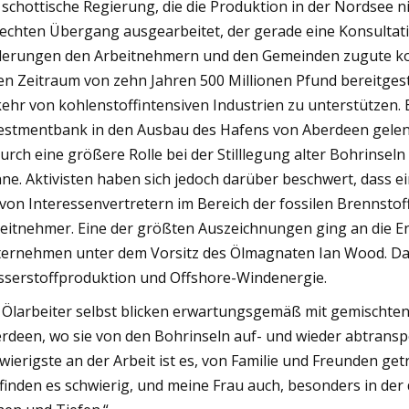
 schottische Regierung, die die Produktion in der Nordsee ni
echten Übergang ausgearbeitet, der gerade eine Konsultation
erungen den Arbeitnehmern und den Gemeinden zugute ko
en Zeitraum von zehn Jahren 500 Millionen Pfund bereitges
ehr von kohlenstoffintensiven Industrien zu unterstützen. E
estmentbank in den Ausbau des Hafens von Aberdeen gelenk
urch eine größere Rolle bei der Stilllegung alter Bohrinse
ne. Aktivisten haben sich jedoch darüber beschwert, dass e
 von Interessenvertretern im Bereich der fossilen Brennsto
eitnehmer. Eine der größten Auszeichnungen ging an die En
ernehmen unter dem Vorsitz des Ölmagnaten Ian Wood. Da
serstoffproduktion und Offshore-Windenergie.
 Ölarbeiter selbst blicken erwartungsgemäß mit gemischte
rdeen, wo sie von den Bohrinseln auf- und wieder abtransp
wierigste an der Arbeit ist es, von Familie und Freunden getr
 finden es schwierig, und meine Frau auch, besonders in der