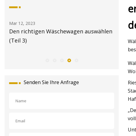
e
d
Mar 14, 2023
Mar 06, 20
len
Tech Review
Die 12 b
2023
Wäh
bes
Wäh
Woh
Senden Sie Ihre Anfrage
Rie
Sta
Haf
„De
vol
Unt