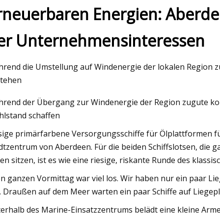
rneuerbaren Energien: Aberdee
er Unternehmensinteressen
23
esten Sideboards des Jahres
rend die Umstellung auf Windenergie der lokalen Region z
tehen
rend der Übergang zur Windenergie der Region zugute ko
lstand schaffen
sige primärfarbene Versorgungsschiffe für Ölplattformen fül
dtzentrum von Aberdeen. Für die beiden Schiffslotsen, die g
en sitzen, ist es wie eine riesige, riskante Runde des klassi
n ganzen Vormittag war viel los. Wir haben nur ein paar Lie
l. Draußen auf dem Meer warten ein paar Schiffe auf Liegeplä
erhalb des Marine-Einsatzzentrums belädt eine kleine Arme