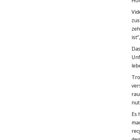
Höh
Vid
zus
zeh
ist
Das
Unf
leb
Tro
ver
rau
nut
Es 
mac
rec
den