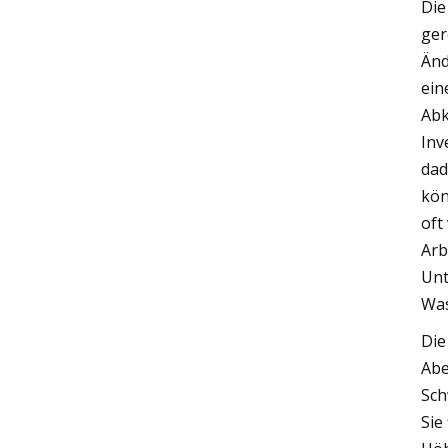
Die
ger
Änd
ein
Abk
Inv
dad
kön
oft
Arb
Unt
Was
Die
Abe
Sch
Sie