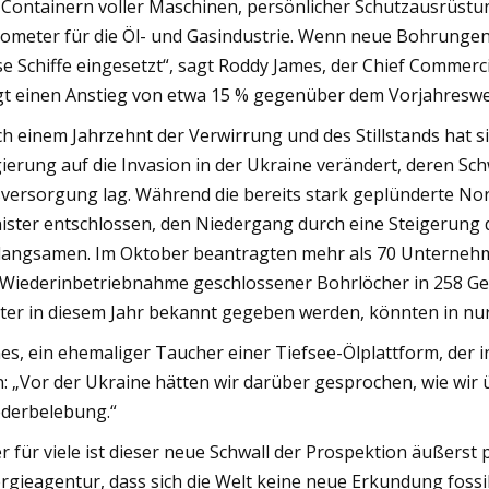
 Containern voller Maschinen, persönlicher Schutzausrüstu
ometer für die Öl- und Gasindustrie. Wenn neue Bohrunge
se Schiffe eingesetzt“, sagt Roddy James, der Chief Commerc
gt einen Anstieg von etwa 15 % gegenüber dem Vorjahreswe
h einem Jahrzehnt der Verwirrung und des Stillstands hat s
ierung auf die Invasion in der Ukraine verändert, deren Sc
versorgung lag. Während die bereits stark geplünderte Nord
ister entschlossen, den Niedergang durch eine Steigerung 
langsamen. Im Oktober beantragten mehr als 70 Unternehm
 Wiederinbetriebnahme geschlossener Bohrlöcher in 258 Gebi
ter in diesem Jahr bekannt gegeben werden, könnten in nu
es, ein ehemaliger Taucher einer Tiefsee-Ölplattform, der 
n: „Vor der Ukraine hätten wir darüber gesprochen, wie wir ü
derbelebung.“
r für viele ist dieser neue Schwall der Prospektion äußerst
rgieagentur, dass sich die Welt keine neue Erkundung fossi