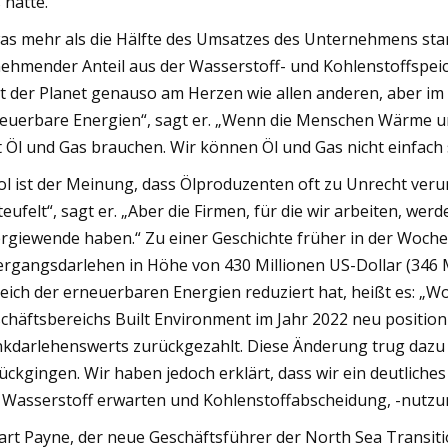
 hatte.“
as mehr als die Hälfte des Umsatzes des Unternehmens sta
ehmender Anteil aus der Wasserstoff- und Kohlenstoffspei
gt der Planet genauso am Herzen wie allen anderen, aber i
euerbare Energien“, sagt er. „Wenn die Menschen Wärme und
t Öl und Gas brauchen. Wir können Öl und Gas nicht einfach
ol ist der Meinung, dass Ölproduzenten oft zu Unrecht veru
teufelt“, sagt er. „Aber die Firmen, für die wir arbeiten, we
rgiewende haben.“ Zu einer Geschichte früher in der Woche
rgangsdarlehen in Höhe von 430 Millionen US-Dollar (346 
eich der erneuerbaren Energien reduziert hat, heißt es: „
chäftsbereichs Built Environment im Jahr 2022 neu positioni
kdarlehenswerts zurückgezahlt. Diese Änderung trug dazu 
ückgingen. Wir haben jedoch erklärt, dass wir ein deutlic
 Wasserstoff erwarten und Kohlenstoffabscheidung, -nutzu
art Payne, der neue Geschäftsführer der North Sea Transitio