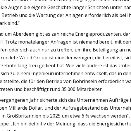
kle Augen die eigene Geschichte langer Schichten unter har
 Betrieb und die Wartung der Anlagen erforderlich als bei I
ark sind.“
d um Aberdeen gibt es zahlreiche Energieproduzenten, da
ll. Trotz monatelanger Anfragen ist niemand bereit, mit dem
fen oder sich auch nur zu treffen, um ihre Beteiligung an
ründete Wood Group ist eine der wenigen, die bereit ist, sic
rzehnte lang treu gedient hat. Wie viele andere ist das Un
 sich zu einem Ingenieurunternehmen entwickelt, das in den
eitstellte, die für den Betrieb von Bohrinseln erforderlich
treten und beschäftigt rund 35.000 Mitarbeiter.
vergangenen Jahr sicherte sich das Unternehmen Aufträge f
ben Milliarde Dollar, und der Auftragsbestand des Unterne
 in Großbritannien bis 2025 um etwa 6 % wachsen werden“, s
ppe. „Ich bin definitiv der Meinung, dass die Energiesicherh