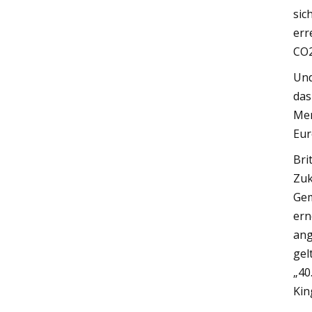
sic
err
CO2
Und
das
Men
Eur
Bri
Zuk
Gem
ern
ang
gel
„40
Kin