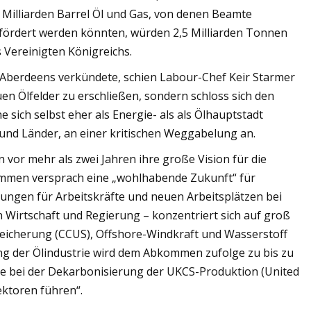
 Milliarden Barrel Öl und Gas, von denen Beamte
fördert werden könnten, würden 2,5 Milliarden Tonnen
 Vereinigten Königreichs.
 Aberdeens verkündete, schien Labour-Chef Keir Starmer
en Ölfelder zu erschließen, sondern schloss sich den
e sich selbst eher als Energie- als als Ölhauptstadt
n und Länder, an einer kritischen Weggabelung an.
 vor mehr als zwei Jahren ihre große Vision für die
mmen versprach eine „wohlhabende Zukunft“ für
lungen für Arbeitskräfte und neuen Arbeitsplätzen bei
 Wirtschaft und Regierung – konzentriert sich auf groß
peicherung (CCUS), Offshore-Windkraft und Wasserstoff
g der Ölindustrie wird dem Abkommen zufolge zu bis zu
ette bei der Dekarbonisierung der UKCS-Produktion (United
ektoren führen“.