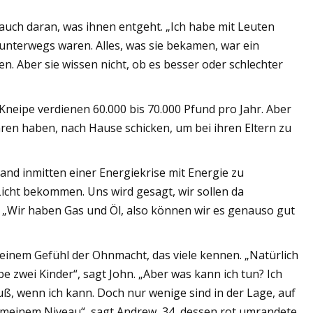
r auch daran, was ihnen entgeht. „Ich habe mit Leuten
unterwegs waren. Alles, was sie bekamen, war ein
. Aber sie wissen nicht, ob es besser oder schlechter
Kneipe verdienen 60.000 bis 70.000 Pfund pro Jahr. Aber
ren haben, nach Hause schicken, um bei ihren Eltern zu
Land inmitten einer Energiekrise mit Energie zu
icht bekommen. Uns wird gesagt, wir sollen da
. „Wir haben Gas und Öl, also können wir es genauso gut
einem Gefühl der Ohnmacht, das viele kennen. „Natürlich
e zwei Kinder“, sagt John. „Aber was kann ich tun? Ich
Fuß, wenn ich kann. Doch nur wenige sind in der Lage, auf
 meinem Niveau“, sagt Andrew, 34, dessen rot umrandete,