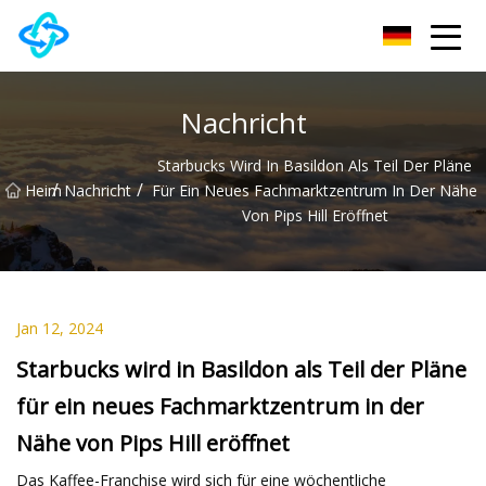
Anhui Castle Hill Group Co., Ltd
Nachricht
Starbucks Wird In Basildon Als Teil Der Pläne
/
/
Heim
Nachricht
Für Ein Neues Fachmarktzentrum In Der Nähe
Von Pips Hill Eröffnet
Jan 12, 2024
Starbucks wird in Basildon als Teil der Pläne
für ein neues Fachmarktzentrum in der
Nähe von Pips Hill eröffnet
Das Kaffee-Franchise wird sich für eine wöchentliche