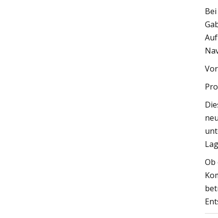
Bei
Gab
Auf
Nav
Vor
Pro
Die
neu
unt
Lag
Ob 
Kom
bet
Ent