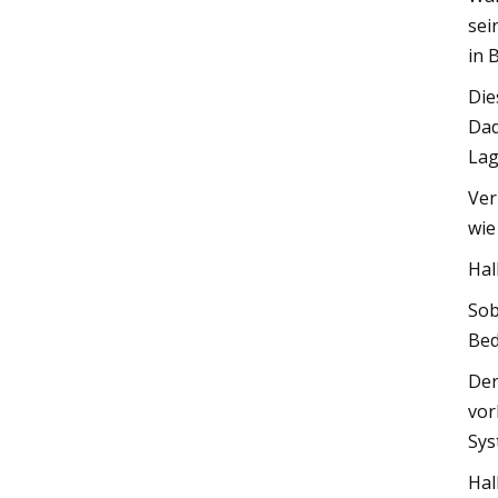
sei
in 
Die
Dad
Lag
Ver
wie
Hal
Sob
Bed
Der
vor
Sys
Hal