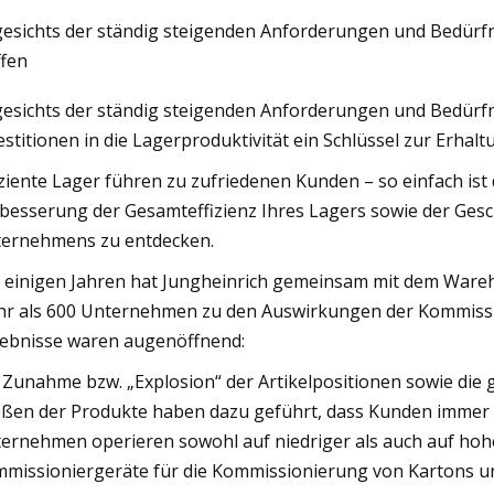
esichts der ständig steigenden Anforderungen und Bedürf
ffen
Mar 07, 2023
esichts der ständig steigenden Anforderungen und Bedürf
berichte aus Montgomery
Thom Nickels: Die selts
estitionen in die Lagerproduktivität ein Schlüssel zur Erhal
rlaken auf Leimfalle
Signierstunden in Philad
sten mit Lebensmitteln auf
iziente Lager führen zu zufriedenen Kunden – so einfach ist 
besserung der Gesamteffizienz Ihres Lagers sowie der Ges
efunden,
ernehmens zu entdecken.
 einigen Jahren hat Jungheinrich gemeinsam mit dem Ware
r als 600 Unternehmen zu den Auswirkungen der Kommissio
ebnisse waren augenöffnend:
 Zunahme bzw. „Explosion“ der Artikelpositionen sowie di
ßen der Produkte haben dazu geführt, dass Kunden immer 
ernehmen operieren sowohl auf niedriger als auch auf hoh
missioniergeräte für die Kommissionierung von Kartons u