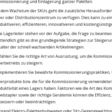
missionierung und Einlagerung ganzer Paletten.
 dem Wachstum der SKUs geht die zusätzliche Herausforder
er oder Distributionszentrum zu verfügen. Dies kann zu e
duktiveren, effizienteren, innovativeren und kostengünsti
le Lagerleiter stehen vor der Aufgabe, die Frage zu beantwor
ztendlich gibt es drei grundlegende Strategien zur Steiger
talter der schnell wachsenden Artikelmengen.
Wählen Sie die richtige Art von Ausrüstung, um die Kommissi
erbetriebs zu steigern.
Implementieren Sie bewährte Kommissionierungspraktiken, w
erprodukte bzw. die für die Kommissionierung verwendeten
duktivität eines Lagers haben. Faktoren wie die Art des Ko
elstapler sowie der richtige Gerätemix können die Effizien
bessern oder beeinträchtigen.
rend Elektro-Palettenhubwagen oder Sitz-Gegengewichtsst