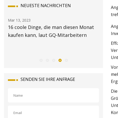
NEUESTE NACHRICHTEN
Ang
tre
ar 13, 2023
Mar 15, 2023
Ang
16 coole Dinge, die man diesen Monat
Inspektions
Inv
kaufen kann, laut GQ-Mitarbeitern
County: Kake
gefunden, Ki
Eff
Ver
dem Boden g
Unt
Vor
meh
SENDEN SIE IHRE ANFRAGE
Erg
Die
Grö
Unt
Kom