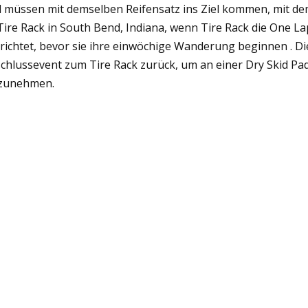
 müssen mit demselben Reifensatz ins Ziel kommen, mit dem 
Tire Rack in South Bend, Indiana, wenn Tire Rack die One L
richtet, bevor sie ihre einwöchige Wanderung beginnen . 
chlussevent zum Tire Rack zurück, um an einer Dry Skid P
lzunehmen.
rend diese Veranstaltung eine Vielzahl von Teilnehmern mi
örte zu den Teilnehmern der diesjährigen „Tire Rack One L
rzeugleistungsingenieur für Chevrolet Performance Cars. B
d ein bekanntes Gesicht), sowohl wegen seines einzigartig
formance-Fahrzeugen als auch wegen seiner Beziehung zu 
 Corvette-Chefingenieur (2005-2008). ) und Aufnahme in di
vette-Chefingenieur entwickelte Chevrolet die Corvette ZR1 
 Marke (bis zu diesem Zeitpunkt).
esichts der persönlichen und familiären Vergangenheit von
denschaft für den Motorsport war seine Teilnahme am „Tire
ss“. Brian sagt: „Es ist eine Gruppe von Menschen, die Auto