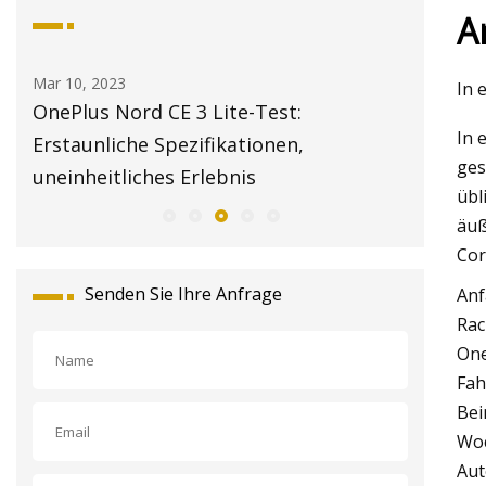
A
, 2023
Mar 12, 2023
In 
us Nord CE 3 Lite-Test:
Den richtigen W
In 
unliche Spezifikationen,
(Teil 3)
ges
heitliches Erlebnis
übl
äuß
Cor
Senden Sie Ihre Anfrage
Anf
Rac
One
Fah
Bei
Woc
Aut