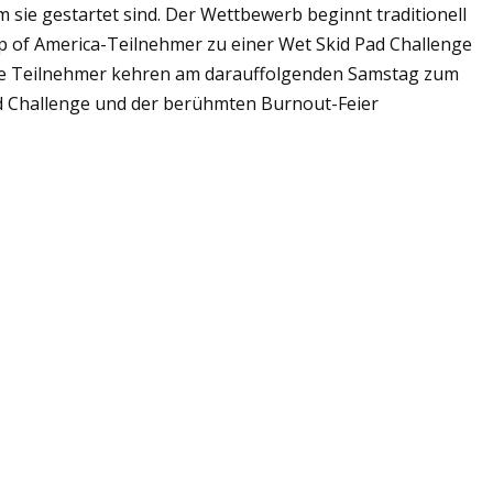
sie gestartet sind. Der Wettbewerb beginnt traditionell
ap of America-Teilnehmer zu einer Wet Skid Pad Challenge
Die Teilnehmer kehren am darauffolgenden Samstag zum
ad Challenge und der berühmten Burnout-Feier
t unterschiedlicher Ausrüstung und Fähigkeiten anzieht,
ap of America“-Herausforderung auch Brian Wallace, ein
rian ist in der Corvette-Community ein bekannter Name
en Engagements in der Entwicklung von Chevrolet-
Vater Tom Wallace, ehemaliger Rennfahrer, Teambuilder
e Corvette Hall of Fame 2018! Während Toms Amtszeit als
von 2009, die stärkste Corvette (637 PS) in der Geschichte
 Brian mit der Corvette und ihrer gemeinsamen
 Rack One Lap of America“-Wettbewerb für ihn ein
s essen, schlafen und atmen. Jeder packt immer mit an,