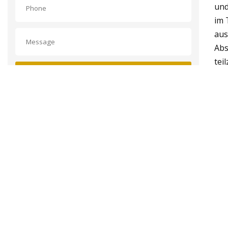
und
im 
aus
Abs
tei
EINREICHEN
Wäh
geh
Fah
(un
Per
und
Cor
der
Ang
Lei
„Mu