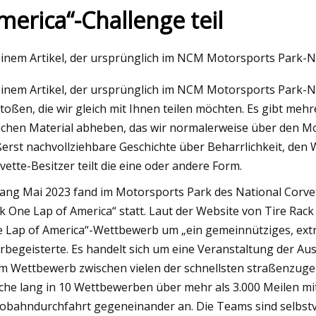
merica“-Challenge teil
Mar 14, 2023
einem Artikel, der ursprünglich im NCM Motorsports Park-Ne
äschewagen auswählen
Tech Review
einem Artikel, der ursprünglich im NCM Motorsports Park-New
toßen, die wir gleich mit Ihnen teilen möchten. Es gibt meh
ichen Material abheben, das wir normalerweise über den Mot
erst nachvollziehbare Geschichte über Beharrlichkeit, den 
vette-Besitzer teilt die eine oder andere Form.
ang Mai 2023 fand im Motorsports Park des National Corv
k One Lap of America“ statt. Laut der Website von Tire Rack
 Lap of America“-Wettbewerb um „ein gemeinnütziges, ext
rbegeisterte. Es handelt sich um eine Veranstaltung der A
m Wettbewerb zwischen vielen der schnellsten straßenzuge
he lang in 10 Wettbewerben über mehr als 3.000 Meilen mit
obahndurchfahrt gegeneinander an. Die Teams sind selbst