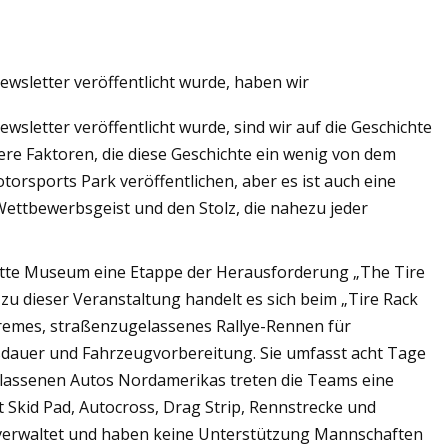
Mar 06, 2023
wsletter veröffentlicht wurde, haben wir
Die 12 besten Sideboards des Jahres
sletter veröffentlicht wurde, sind wir auf die Geschichte
2023
rere Faktoren, die diese Geschichte ein wenig von dem
orsports Park veröffentlichen, aber es ist auch eine
Wettbewerbsgeist und den Stolz, die nahezu jeder
ette Museum eine Etappe der Herausforderung „The Tire
 zu dieser Veranstaltung handelt es sich beim „Tire Rack
remes, straßenzugelassenes Rallye-Rennen für
usdauer und Fahrzeugvorbereitung. Sie umfasst acht Tage
lassenen Autos Nordamerikas treten die Teams eine
 Skid Pad, Autocross, Drag Strip, Rennstrecke und
verwaltet und haben keine Unterstützung Mannschaften